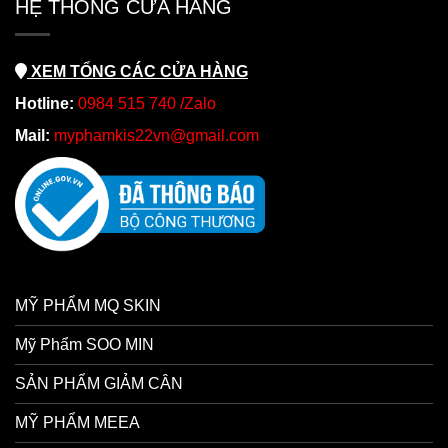
HỆ THỐNG CỬA HÀNG
XEM TỔNG CÁC CỬA HÀNG
Hotline:
0984 515 740 /Zalo
Mail:
myphamkis22vn@gmail.com
MỸ PHẨM MQ SKIN
Mỹ Phẩm SOO MIN
SẢN PHẨM GIẢM CÂN
MỸ PHẨM MEEA