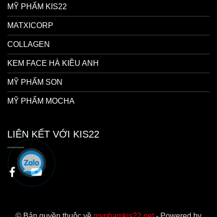
MỸ PHẨM KIS22
MATXICORP
COLLAGEN
KEM FACE HÀ KIỀU ANH
MỸ PHẨM SON
MỸ PHẨM MOCHA
LIÊN KẾT VỚI KIS22
© Bản quyền thuộc về
myphamkis22.net
- Powered by