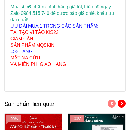
Mua sỉ mỹ phẩm chính hãng giá tốt, Liên hệ ngay
Zalo 0984 515 740 để được báo giá chiết khấu ưu
đãi nhất!
ƯU ĐÃI M
UA 1 TRONG CÁC SẢN PHẨM:
TÁI TẠO VI TẢO KIS22
GIẢM CÂN
SẢN PHẨM MQSKIN
=>> TẶNG:
MẶT NẠ CỪU
VÀ MIỄN PHÍ GIAO HÀNG
Sản phẩm liên quan
-20%
-33%