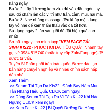
hằng ngày.
Bước 2: Lấy 1 lượng kem vừa đủ vào đầu ngón tay,
sau đó chấm lên các vị trí như trán, cằm, mũi, hai má.
Bước 3: Nhẹ nhàng massage đều khắp mặt, dùng
tay vỗ nhẹ để kem thẩm thấu vào da tốt hơn.
Sử dụng ngày 2 lần sáng tối để đặt hiệu quả cao
nhất!
Sở hữu ngay cho mình tuýp "
KEM FACE TÁI
SINH KIS22
- PHỤC HỒI DA HIỆU QUẢ". Nhanh tay
gọi về 0984 515740 (hoặc truy cập Zalo/Fanpage) để
được tư vấn.
Tuyển Sỉ Phân phối trên toàn quốc. Được đào tạo
bán hàng chuyên nghiệp và nhiều chính sách hấp
dẫn nhất.
Xem Thêm:
>>
Serum Tái Tạo Da Kis22 | Đánh Bay Nám Mụn
Tàn Nhang Hiệu Quả. CLICK xem ngay!
>>
Dùng Serum Tái Tạo Da Vi Tảo Kis22 Khi Nào
Ngưng CLICK xem ngay!
>>
Kem Face Kis22 | Bí Quyết Dưỡng Da Hàng