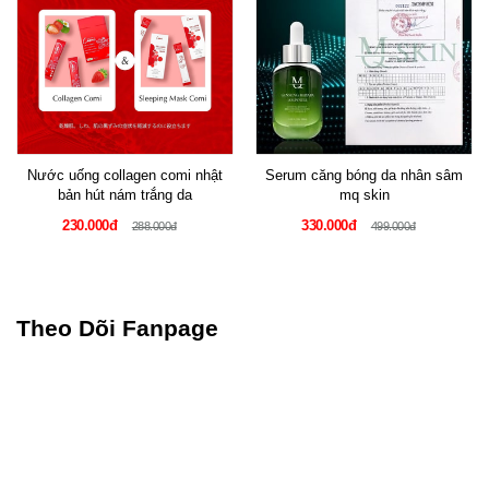
Nước uống collagen comi nhật
Serum căng bóng da nhân sâm
bản hút nám trắng da
mq skin
230.000đ
330.000đ
288.000đ
499.000đ
Theo Dõi Fanpage