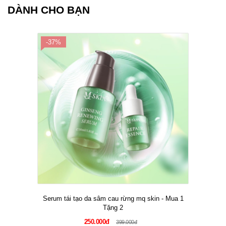
DÀNH CHO BẠN
-37%
Serum tái tạo da sâm cau rừng mq skin - Mua 1
Tặng 2
250.000đ
399.000đ