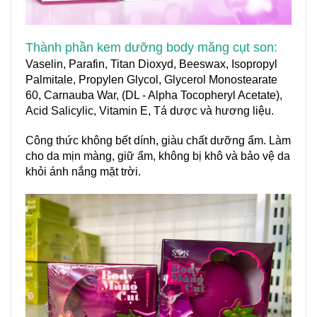
Thành phần kem dưỡng body măng cụt son:
Vaselin, Parafin, Titan Dioxyd,
Beeswax,
Isopropyl
Palmitale, Propylen Glycol, Glycerol Monostearate
60, Carnauba War, (DL - Alpha Tocopheryl Acetate),
Acid Salicylic,
Vitamin E,
Tá dược và hương liệu.
Công thức không bết dính, giàu chất dưỡng ẩm. Làm
cho da mịn màng, giữ ẩm, không bị khô và bảo vệ da
khỏi ánh nắng mặt trời.