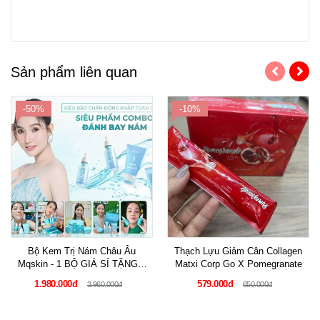
Sản phẩm liên quan
-50%
-10%
Bộ Kem Trị Nám Châu Âu
Thạch Lựu Giảm Cân Collagen
Mqskin - 1 BỘ GIÁ SỈ TẶNG 1
Matxi Corp Go X Pomegranate
BỘT RỬA MẶT MQSKIN
1.980.000đ
579.000đ
3.960.000đ
650.000đ