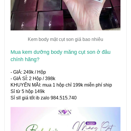
Kem body mặt cụt son giá bao nhiêu
Mua kem dưỡng body măng cụt son ở đâu
chính hãng?
- GIÁ: 249k / Hộp
- GIÁ SỈ: 2 Hộp / 398k
KHUYẾN MÃI: mua 1 hộp chỉ 199k miễn phí ship
Sỉ từ 5 hộp 149k
Sỉ sll giá tốt ib zalo 984.515.740