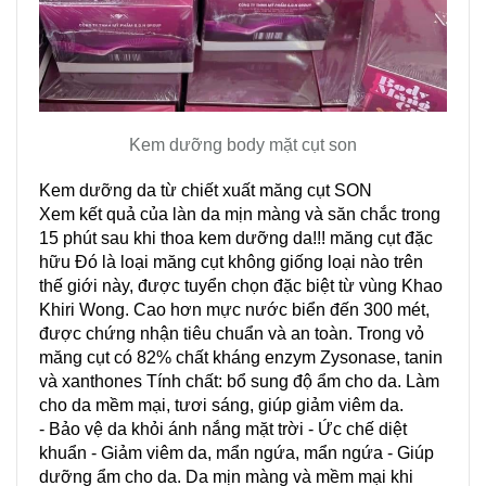
Kem dưỡng body mặt cụt son
Kem dưỡng da từ chiết xuất măng cụt SON
Xem kết quả của làn da mịn màng và săn chắc trong
15 phút sau khi thoa kem dưỡng da!!! măng cụt đặc
hữu Đó là loại măng cụt không giống loại nào trên
thế giới này, được tuyển chọn đặc biệt từ vùng Khao
Khiri Wong. Cao hơn mực nước biển đến 300 mét,
được chứng nhận tiêu chuẩn và an toàn. Trong vỏ
măng cụt có 82% chất kháng enzym Zysonase, tanin
và xanthones Tính chất: bổ sung độ ẩm cho da. Làm
cho da mềm mại, tươi sáng, giúp giảm viêm da.
- Bảo vệ da khỏi ánh nắng mặt trời - Ức chế diệt
khuẩn - Giảm viêm da, mẩn ngứa, mẩn ngứa - Giúp
dưỡng ẩm cho da. Da mịn màng và mềm mại khi