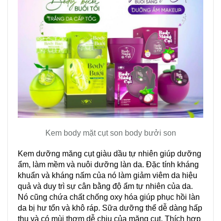
Kem body mặt cụt son body bưởi son
Kem dưỡng măng cụt giàu dầu tự nhiên giúp dưỡng
ẩm, làm mềm và nuôi dưỡng làn da. Đặc tính kháng
khuẩn và kháng nấm của nó làm giảm viêm da hiệu
quả và duy trì sự cân bằng độ ẩm tự nhiên của da.
Nó cũng chứa chất chống oxy hóa giúp phục hồi làn
da bị hư tổn và khô ráp. Sữa dưỡng thể dễ dàng hấp
thụ và có mùi thơm dễ chịu của măng cụt. Thích hợp