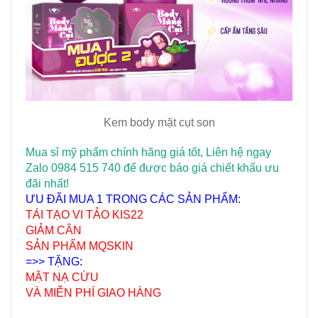
Kem body mặt cụt son
Mua sỉ mỹ phẩm chính hãng giá tốt, Liên hệ ngay
Zalo 0984 515 740 để được báo giá chiết khấu ưu
đãi nhất!
ƯU ĐÃI M
UA 1 TRONG CÁC SẢN PHẨM:
TÁI TẠO VI TẢO KIS22
GIẢM CÂN
SẢN PHẨM MQSKIN
=>> TẶNG:
MẶT NẠ CỪU
VÀ MIỄN PHÍ GIAO HÀNG