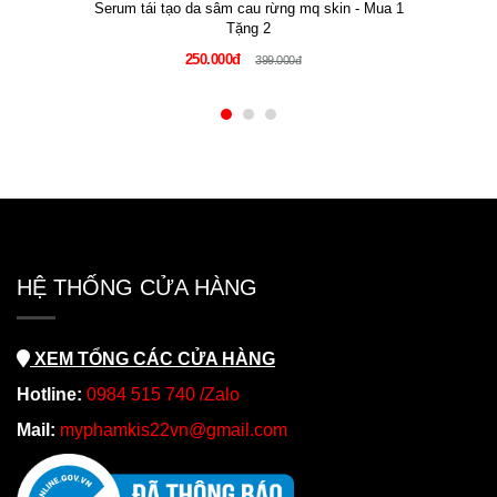
Serum tái tạo da sâm cau rừng mq skin - Mua 1
Tặng 2
250.000đ
399.000đ
HỆ THỐNG CỬA HÀNG
XEM TỔNG CÁC CỬA HÀNG
Hotline:
0984 515 740 /Zalo
Mail:
myphamkis22vn@gmail.com