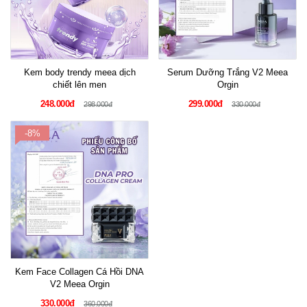
Kem body trendy meea dịch
Serum Dưỡng Trắng V2 Meea
chiết lên men
Orgin
248.000đ
299.000đ
298.000đ
330.000đ
-8%
Kem Face Collagen Cá Hồi DNA
V2 Meea Orgin
330.000đ
360.000đ