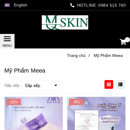
English
HOTLINE:
0984 515 740
0
Trang chủ
/
Mỹ Phẩm Meea
Mỹ Phẩm Meea
Sắp xếp:
-16%
-9%